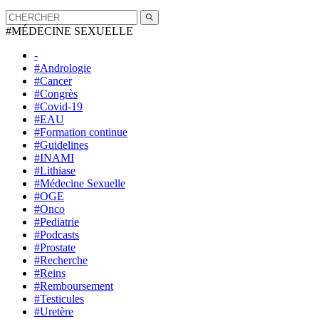
#MÉDECINE SEXUELLE
-
#Andrologie
#Cancer
#Congrès
#Covid-19
#EAU
#Formation continue
#Guidelines
#INAMI
#Lithiase
#Médecine Sexuelle
#OGE
#Onco
#Pediatrie
#Podcasts
#Prostate
#Recherche
#Reins
#Remboursement
#Testicules
#Uretère