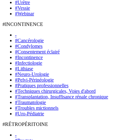
#Urètre
#Vessie
#Webinar
#INCONTINENCE
-
#Cancérologie
#Condylomes
#Consentement éclairé
#Incontinence
#Infectiologie
#Lithiase
#Neuro-Urologie
#Pelvi-Périnéologie
#Pratiques professionnelles
#Techniques chirurgicales, Voies d'abord
#Transplantation, Insuffisance rénale chronique
#Traumatologie
#Troubles mictionnels
#Uro-Pédiatrie
#RÉTROPÉRITOINE
-