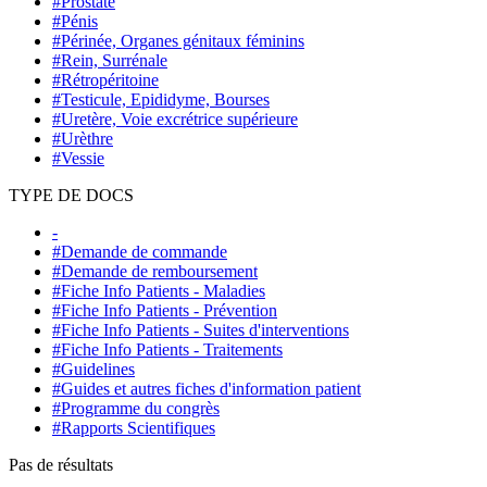
#Prostate
#Pénis
#Périnée, Organes génitaux féminins
#Rein, Surrénale
#Rétropéritoine
#Testicule, Epididyme, Bourses
#Uretère, Voie excrétrice supérieure
#Urèthre
#Vessie
TYPE DE DOCS
-
#Demande de commande
#Demande de remboursement
#Fiche Info Patients - Maladies
#Fiche Info Patients - Prévention
#Fiche Info Patients - Suites d'interventions
#Fiche Info Patients - Traitements
#Guidelines
#Guides et autres fiches d'information patient
#Programme du congrès
#Rapports Scientifiques
Pas de résultats