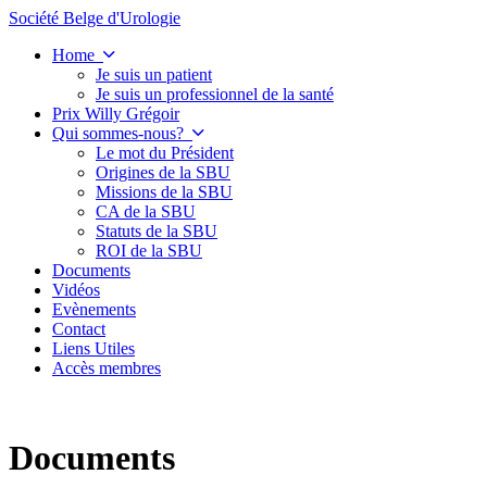
Société Belge d'Urologie
Home
Je suis un patient
Je suis un professionnel de la santé
Prix Willy Grégoir
Qui sommes-nous?
Le mot du Président
Origines de la SBU
Missions de la SBU
CA de la SBU
Statuts de la SBU
ROI de la SBU
Documents
Vidéos
Evènements
Contact
Liens Utiles
Accès membres
Documents