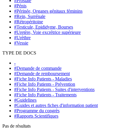
#Prostate
#Pénis
#Périnée, Organes génitaux féminins
#Rein, Surrénale
#Rétropéritoine
#Testicule, Epididyme, Bourses
#Uretère, Voie excrétrice supérieure
#Urèthre
#Vessie
TYPE DE DOCS
-
#Demande de commande
#Demande de remboursement
#Fiche Info Patients - Maladies
#Fiche Info Patients - Prévention
#Fiche Info Patients - Suites d'interventions
#Fiche Info Patients - Traitements
#Guidelines
#Guides et autres fiches d'information patient
#Programme du congrès
#Rapports Scientifiques
Pas de résultats