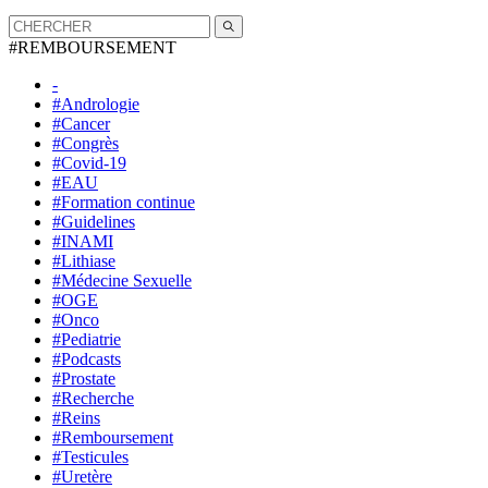
#REMBOURSEMENT
-
#Andrologie
#Cancer
#Congrès
#Covid-19
#EAU
#Formation continue
#Guidelines
#INAMI
#Lithiase
#Médecine Sexuelle
#OGE
#Onco
#Pediatrie
#Podcasts
#Prostate
#Recherche
#Reins
#Remboursement
#Testicules
#Uretère