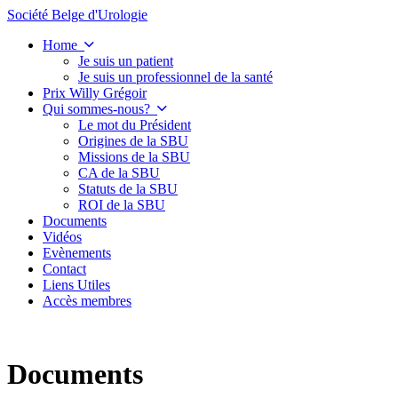
Société Belge d'Urologie
Home
Je suis un patient
Je suis un professionnel de la santé
Prix Willy Grégoir
Qui sommes-nous?
Le mot du Président
Origines de la SBU
Missions de la SBU
CA de la SBU
Statuts de la SBU
ROI de la SBU
Documents
Vidéos
Evènements
Contact
Liens Utiles
Accès membres
Documents