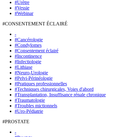
#Urètre
#Vessie
#Webinar
#CONSENTEMENT ÉCLAIRÉ
-
#Cancérologie
#Condylomes
#Consentement éclairé
#Incontinence
#Infectiologie
#Lithiase
#Neuro-Urologie
#Pelvi-Périnéologie
#Pratiques professionnelles
#Techniques chirurgicales, Voies d'abord
#Transplantation, Insuffisance rénale chronique
#Traumatologie
#Troubles mictionnels
#Uro-Pédiatrie
#PROSTATE
-